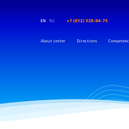
EN
RU
+7 (812) 328-84-75
About center
Directions
Competenc