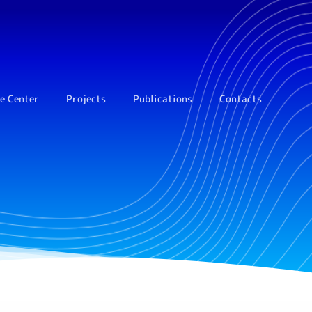
e Center
Projects
Publications
Сontacts