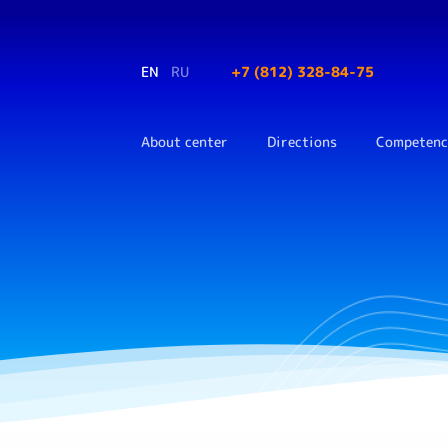
EN
RU
+7 (812) 328-84-75
About center
Directions
Competenc