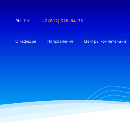
RU
EN
+7 (812) 328-84-75
О кафедре
Направления
Центры компетенций