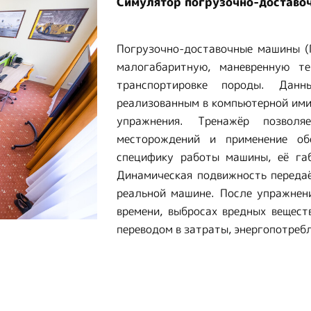
Симулятор погрузочно-доставо
Погрузочно-доставочные машины (
малогабаритную, маневренную т
транспортировке породы. Дан
реализованным в компьютерной ими
упражнения. Тренажёр позволя
месторождений и применение об
специфику работы машины, её габ
Динамическая подвижность передаё
реальной машине. После упражнен
времени, выбросах вредных вещест
переводом в затраты, энергопотреб